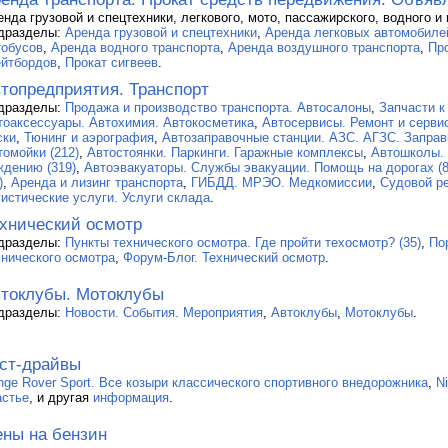
енда грузовой и спецтехники, легкового, мото, пассажирского, водного и
дразделы:
Аренда грузовой и спецтехники
,
Аренда легковых автомобиле
тобусов
,
Аренда водного транспорта
,
Аренда воздушного транспорта
,
Пр
ейтбордов
,
Прокат сигвеев
.
топредприятия. Транспорт
дразделы:
Продажа и производство транспорта. Автосалоны
,
Запчасти к
тоаксессуары. Автохимия. Автокосметика
,
Автосервисы. Ремонт и серви
ски
,
Тюнинг и аэрография
,
Автозаправочные станции. АЗС. АГЗС. Заправк
томойки (212)
,
Автостоянки. Паркинги. Гаражные комплексы
,
Автошколы.
ждению (319)
,
Автоэвакуаторы. Службы эвакуации. Помощь на дорогах (8
)
,
Аренда и лизинг транспорта
,
ГИБДД. МРЭО. Медкомиссии
,
Судовой ре
гистические услуги. Услуги склада
.
хнический осмотр
дразделы:
Пункты технического осмотра. Где пройти техосмотр? (35)
,
По
хнического осмотра
,
Форум-Блог. Технический осмотр
.
токлубы. Мотоклубы
дразделы:
Новости. События. Мероприятия
,
Автоклубы
,
Мотоклубы
.
ст-драйвы
nge Rover Sport. Все козыри классического спортивного внедорожника
,
N
астье
, и другая
информация
.
ны на бензин