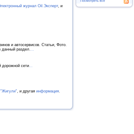
Посмотреть все
лектронный журнал Oil.Эксперт
, и
инов и автосервисов. Статьи, Фото.
в данный раздел.
...
й дорожной сети
...
 "Жигули"
, и другая
информация
.