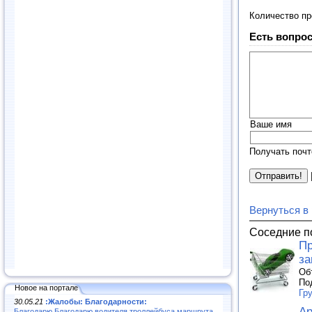
Количество п
Есть вопрос
Ваше имя
Получать почт
Вернуться в
Соседние п
Пр
за
Об
По
Новое на портале
Гр
30.05.21
:Жалобы: Благодарности:
Ар
Благодарю.Благодарю водителя троллейбуса маршрута