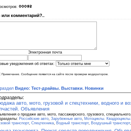
росмотров:
 или комментарий?..
Электронная почта
овые уведомления об ответах:
|
Примечание. Сообщение появится на сайте после проверки модератором.
 раздел
Видео: Тест-драйвы. Выставки. Новинки
одразделы:
одажа авто, мото, грузовой и спецтехники, водного и в
пчастей. Объявления
ъявления о продаже авто, мото, пассажирского, грузового, специального
дразделы:
Российские авто
,
Зарубежные авто
,
Мотоциклы. Квадроциклы
узовой транспорт
,
Спецтехника
,
Водный транспорт
,
Воздушный транспорт
енда транспорта. Прокат средств передвижения. Объяв