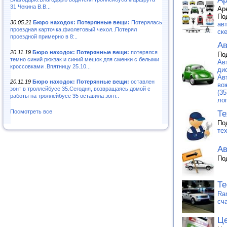
31 Чекина В.В...
Ар
По
30.05.21
Бюро находок: Потерянные вещи:
Потерялась
ав
проездная карточка,фиолетовый чехол..Потерял
ск
проездной примерно в 8:..
Ав
20.11.19
Бюро находок: Потерянные вещи:
потерялся
По
темно синий рюкзак и синий мешок для сменки с белыми
Ав
кроссовками .Впятницу 25.10...
ди
Ав
20.11.19
Бюро находок: Потерянные вещи:
оставлен
во
зонт в троллейбусе 35.Сегодня, возвращаясь домой с
(35
работы на троллейбусе 35 оставила зонт..
ло
Посмотреть все
Те
По
те
Ав
По
Те
Ra
сч
Це