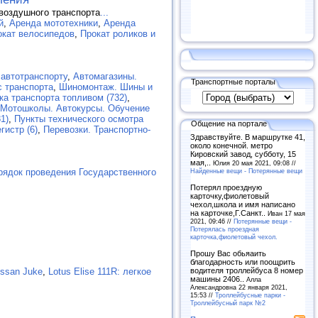
 воздушного транспорта
...
й
,
Аренда мототехники
,
Аренда
окат велосипедов
,
Прокат роликов и
 автотранспорту
,
Автомагазины.
Транспортные порталы
с транспорта
,
Шиномонтаж. Шины и
а транспорта топливом (732)
,
 Мотошколы. Автокурсы. Обучение
1)
,
Пункты технического осмотра
Общение на портале
гистр (6)
,
Перевозки. Транспортно-
Здравствуйте. В маршрутке 41,
около конечной. метро
Кировский завод, субботу, 15
мая,..
Юлия 20 мая 2021, 09:08 //
Найденные вещи - Потерянные вещи
рядок проведения Государственного
Потерял проездную
карточку,фиолетовый
чехол,школа и имя написано
на карточке,Г.Санкт..
Иван 17 мая
2021, 09:46 //
Потерянные вещи -
Потерялась проездная
карточка,фиолетовый чехол.
Прошу Вас обьяаить
благодарность или поощрить
водителя троллейбуса 8 номер
issan Juke
,
Lotus Elise 111R: легкое
машины 2406..
Алла
Александровна 22 января 2021,
15:53 //
Троллейбусные парки -
Троллейбусный парк №2