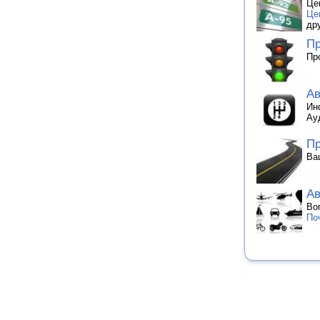
Це
Це
др
Пр
Пр
Ав
Ин
Ау
Пр
Ва
Ав
Во
По