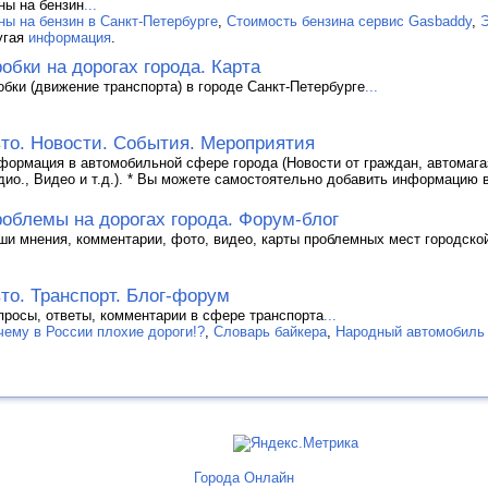
ны на бензин
...
ны на бензин в Санкт-Петербурге
,
Стоимость бензина сервис Gasbaddy
,
Э
угая
информация
.
обки на дорогах города. Карта
обки (движение транспорта) в городе Санкт-Петербурге
...
то. Новости. События. Мероприятия
формация в автомобильной сфере города (Новости от граждан, автомагаз
дио., Видео и т.д.). * Вы можете самостоятельно добавить информацию 
облемы на дорогах города. Форум-блог
ши мнения, комментарии, фото, видео, карты проблемных мест городско
то. Транспорт. Блог-форум
просы, ответы, комментарии в сфере транспорта
...
чему в России плохие дороги!?
,
Словарь байкера
,
Народный автомобиль
Города Онлайн