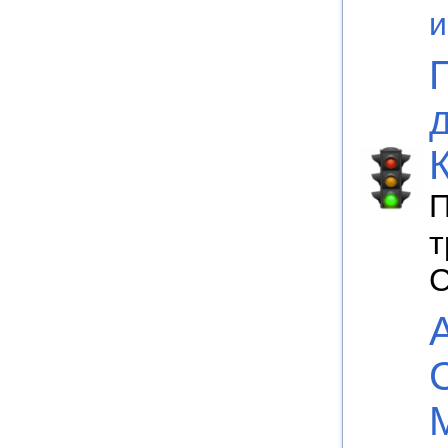
П
т
С