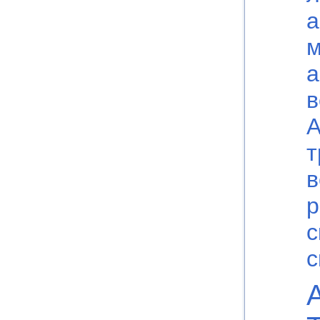
а
м
а
в
А
т
в
р
с
с