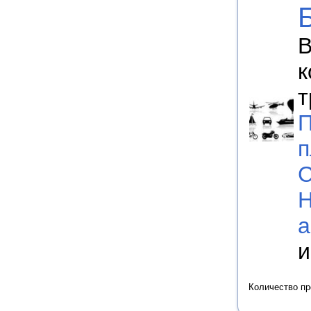
В
к
т
П
п
С
а
и
Количество п