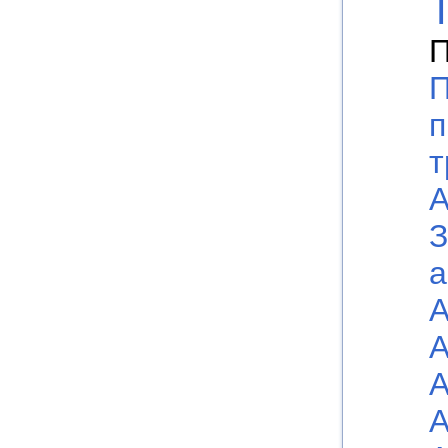
П
П
п
т
А
З
а
А
А
А
А