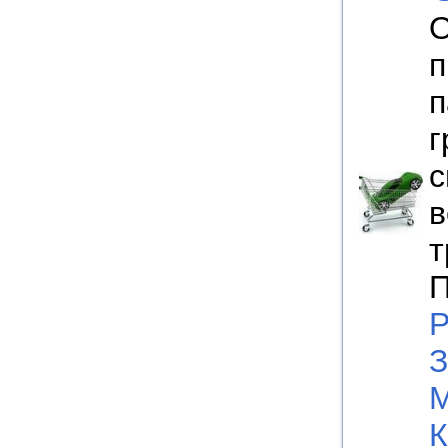
О
п
п
г
с
в
т
П
Р
З
М
К