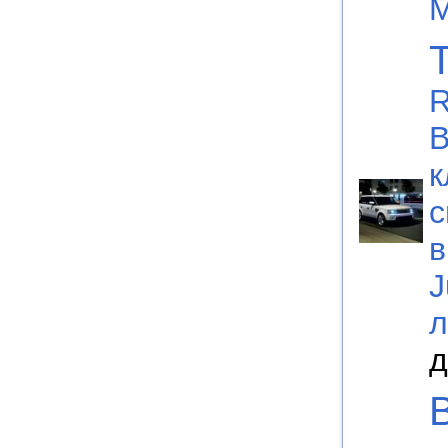
М
R
В
к
с
в
J
л
д