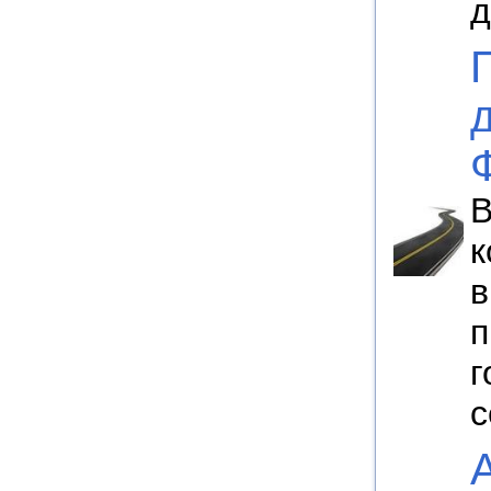
д
В
к
в
п
г
с