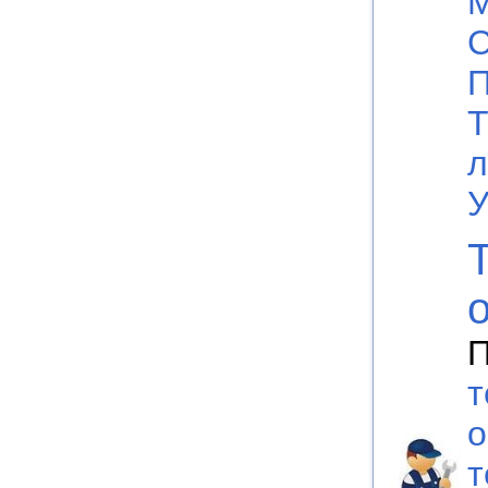
М
С
П
Т
л
У
П
т
о
т