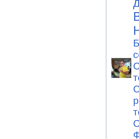
Б
с
С
т
С
р
т
С