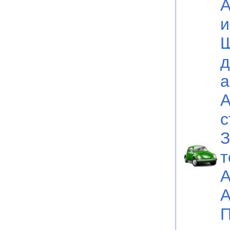
А
и
Ш
д
а
А
с
З
т
А
А
П