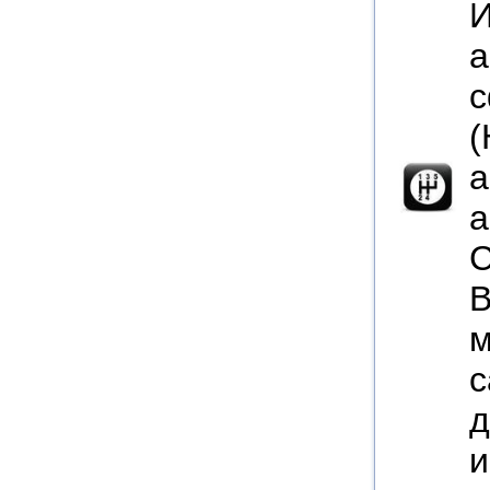
И
а
с
(
а
а
С
В
м
с
д
и