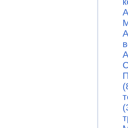
к
А
М
А
в
А
С
П
(
т
(
т