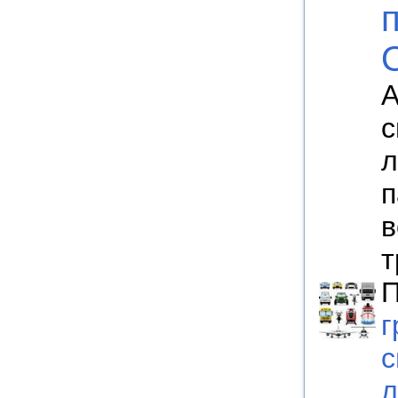
А
с
л
п
в
т
П
г
с
л