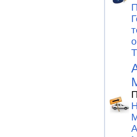
П
Г
т
о
Т
П
Н
М
А